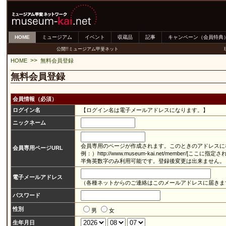
HOME
ミュージアム
イベント
収蔵品
記事
キャンペーン（会員特典
公開!!ミュージアム甲斐ネット
>>
HOME
無料会員登録
無料会員登録
会員情報（必須）
ログイン名
【ログイン名は電子メールアドレスになります。】
ニックネーム
会員専用のページが作成されます。このときのアドレスに
会員専用ページURL
例：）http://www.museum-kai.net/member/[ここ
半角英数字のみ利用可能です。登録後変更は出来ません。
電子メールアドレス
（各種ネットからのご連絡はこのメールアドレスに届きま
パスワード
性別
男
女
生年月日