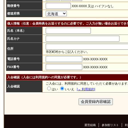
郵便番号
XXX-XXXX 又は ハイフンなし
都道府県
個人情報（任意：会員特典をお送りするのに必要です。ご入力が無い場合お送りでき
氏名（本名）
氏名カナ
住所
市区町村からご記入ください。
電話番号
XXX-XXXX-XXXX
FAX番号
XXX-XXXX-XXXX
入会確認（入会には利用規約への同意が必要です。）
ご入会には、利用規約に同意していただく必要があります
入会確認
はい
いいえ
[→ 利用規約]
運営組織
参加館リスト
利